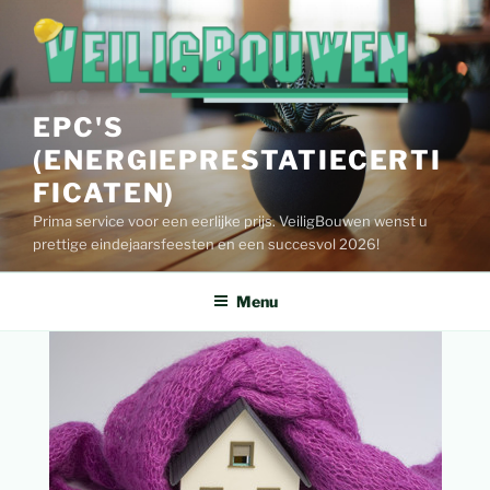
Spring
naar
de
inhoud
EPC'S
(ENERGIEPRESTATIECERTI
FICATEN)
Prima service voor een eerlijke prijs. VeiligBouwen wenst u
prettige eindejaarsfeesten en een succesvol 2026!
Menu