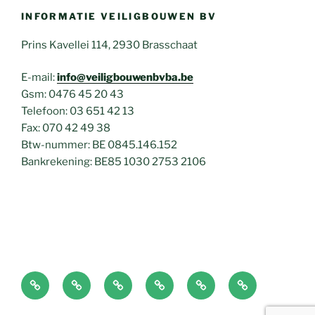
INFORMATIE VEILIGBOUWEN BV
Prins Kavellei 114, 2930 Brasschaat
E-mail:
info@veiligbouwenbvba.be
Gsm: 0476 45 20 43
Telefoon: 03 651 42 13
Fax: 070 42 49 38
Btw-nummer: BE 0845.146.152
Bankrekening: BE85 1030 2753 2106
Home
EPC
Plaatsbeschrijving
Over
Nieuws
Contact
Jan
en