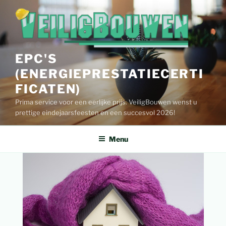
Spring
naar
de
inhoud
EPC'S
(ENERGIEPRESTATIECERTI
FICATEN)
Prima service voor een eerlijke prijs. VeiligBouwen wenst u
prettige eindejaarsfeesten en een succesvol 2026!
Menu