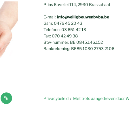
Prins Kavellei 114, 2930 Brasschaat
E-mail:
info@veiligbouwenbvba.be
Gsm: 0476 45 20 43
Telefoon: 03 651 42 13
Fax: 070 42 49 38
Btw-nummer: BE 0845.146.152
Bankrekening: BE85 1030 2753 2106
jving
Nieuws
Privacybeleid
Met trots aangedreven door 
en
FAQ