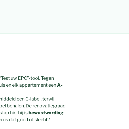
“Test uw EPC”-tool. Tegen
uis en elk appartement een
A-
deld een C-label, terwijl
el behalen. De renovatiegraad
tap hierbij is
bewustwording
:
n is dat goed of slecht?