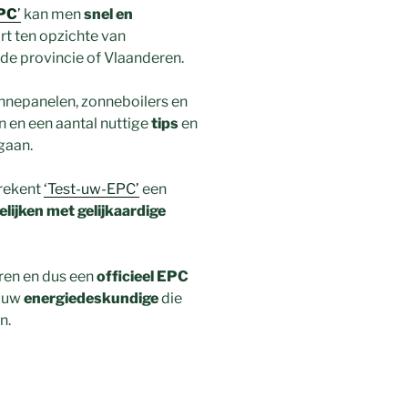
PC
’
kan men
snel en
t ten opzichte van
de provincie of Vlaanderen.
nnepanelen, zonneboilers en
en een aantal nuttige
tips
en
gaan.
rekent
‘Test-uw-EPC’
een
elijken met gelijkaardige
ren en dus een
officieel EPC
t uw
energiedeskundige
die
n.