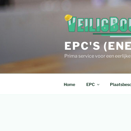
Spring
naar
de
inhoud
EPC'S (EN
Prima service voor een eerlijk
Home
EPC
Plaatsbesc