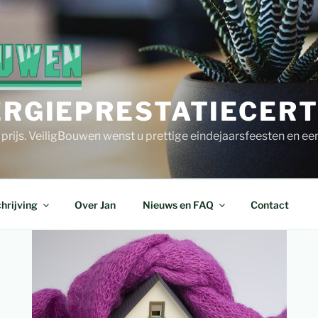
ERGIEPRESTATIECERT
e prijs. VeiligBouwen wenst u prettige eindejaarsfeesten en e
hrijving
Over Jan
Nieuws en FAQ
Contact