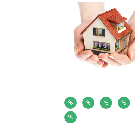
Home
EPC
Plaatsbeschri
Over
Jan
Contact