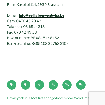
Prins Kavellei 114, 2930 Brasschaat
E-mail:
info@veiligbouwenbvba.be
Gsm: 0476 45 20 43
Telefoon: 03 651 42 13
Fax: 070 42 49 38
Btw-nummer: BE 0845.146.152
Bankrekening: BE85 1030 2753 2106
Home
EPC
Plaatsbeschrijving
Over
Nieuws
Contact
Jan
en
FAQ
Privacybeleid
Met trots aangedreven door WordPress