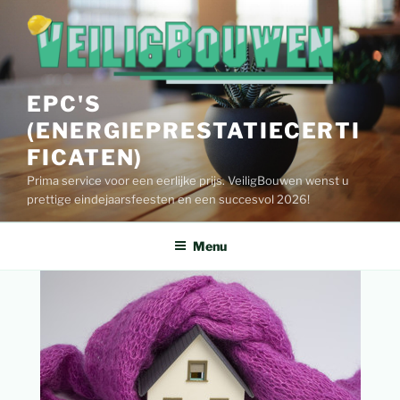
Spring
naar
de
inhoud
EPC'S
(ENERGIEPRESTATIECERTI
FICATEN)
Prima service voor een eerlijke prijs. VeiligBouwen wenst u
prettige eindejaarsfeesten en een succesvol 2026!
Menu