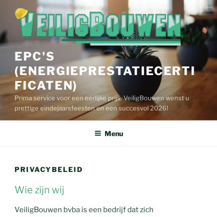
Spring
naar
de
inhoud
EPC'S
(ENERGIEPRESTATIECERTI
FICATEN)
Prima service voor een eerlijke prijs. VeiligBouwen wenst u
prettige eindejaarsfeesten en een succesvol 2026!
Menu
PRIVACYBELEID
Wie zijn wij
VeiligBouwen bvba is een bedrijf dat zich