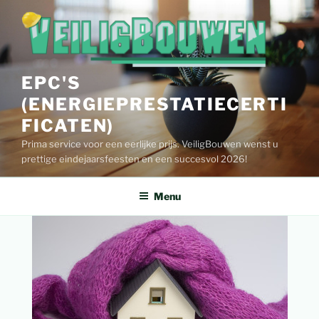
Spring
naar
de
inhoud
EPC'S
(ENERGIEPRESTATIECERTI
FICATEN)
Prima service voor een eerlijke prijs. VeiligBouwen wenst u
prettige eindejaarsfeesten en een succesvol 2026!
Menu