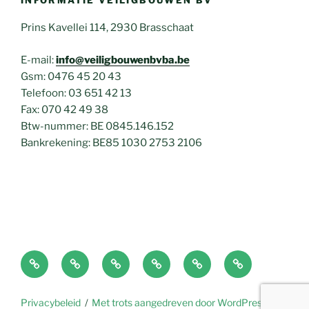
Prins Kavellei 114, 2930 Brasschaat
E-mail:
info@veiligbouwenbvba.be
Gsm: 0476 45 20 43
Telefoon: 03 651 42 13
Fax: 070 42 49 38
Btw-nummer: BE 0845.146.152
Bankrekening: BE85 1030 2753 2106
Home
EPC
Plaatsbeschrijving
Over
Nieuws
Contact
Jan
en
FAQ
Privacybeleid
Met trots aangedreven door WordPress